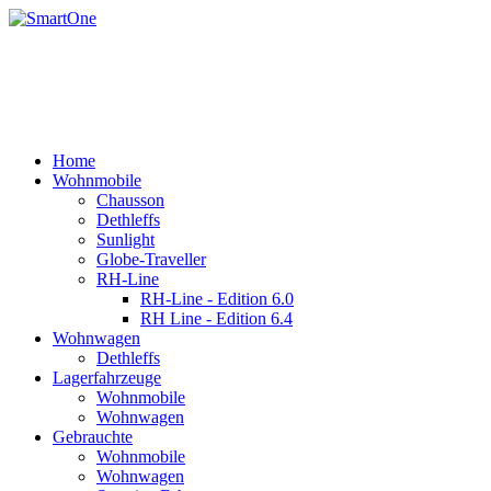
Rufen Sie uns an +43 3179 27395
Email: office@robert-harrer.at
8162 Passail, Auen 61
Home
Wohnmobile
Chausson
Dethleffs
Sunlight
Globe-Traveller
RH-Line
RH-Line - Edition 6.0
RH Line - Edition 6.4
Wohnwagen
Dethleffs
Lagerfahrzeuge
Wohnmobile
Wohnwagen
Gebrauchte
Wohnmobile
Wohnwagen