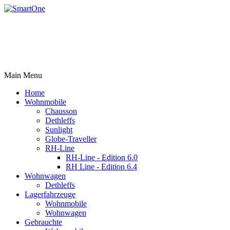
Rufen Sie uns an +43 3179 27395
Email: office@robert-harrer.at
8162 Passail, Auen 61
Main Menu
Home
Wohnmobile
Chausson
Dethleffs
Sunlight
Globe-Traveller
RH-Line
RH-Line - Edition 6.0
RH Line - Edition 6.4
Wohnwagen
Dethleffs
Lagerfahrzeuge
Wohnmobile
Wohnwagen
Gebrauchte